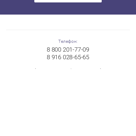
Телефон:
8 800 201-77-09
8 916 028-65-65
(с 8:00 до 19:00 без выходных)
Адрес:
Московская область, г.Балашиха, Щелковское шоссе,
вл.102А, ТК "Пехорка", 1 этаж, павильон № 8-9
"FloorPlast"
Принимаем к оплате: