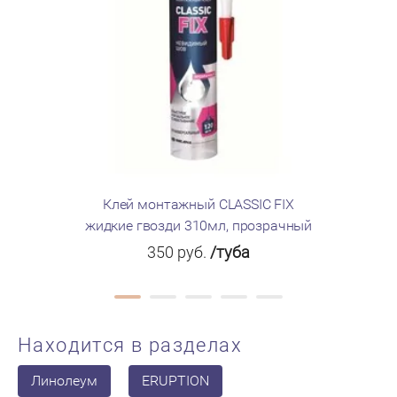
Клей монтажный CLASSIC FIX
Клей Мом
жидкие гвозди 310мл, прозрачный
350
руб.
/туба
Находится в разделах
Линолеум
ERUPTION