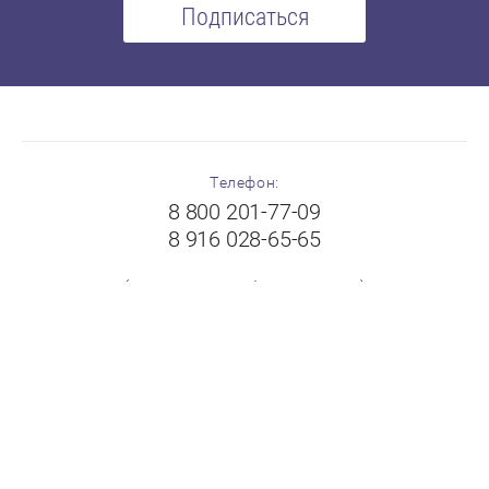
Подписаться
Телефон:
8 800 201-77-09
8 916 028-65-65
(с 8:00 до 19:00 без выходных)
Адрес:
Московская область, г.Балашиха, Щелковское шоссе,
вл.102А, ТК "Пехорка", 1 этаж, павильон № 8-9
"FloorPlast"
Принимаем к оплате: