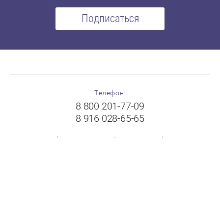
Подписаться
Телефон:
8 800 201-77-09
8 916 028-65-65
(с 8:00 до 19:00 без выходных)
Адрес:
Московская область, г.Балашиха, Щелковское шоссе,
вл.102А, ТК "Пехорка", 1 этаж, павильон № 8-9
"FloorPlast"