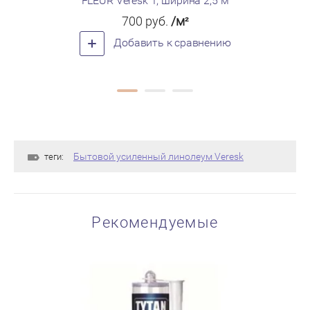
FLEUR Veresk 1, ширина 2,5 м
FLEUR 
700
руб.
/м²
Добавить к сравнению
Бытовой усиленный линолеум Veresk
теги:
Рекомендуемые