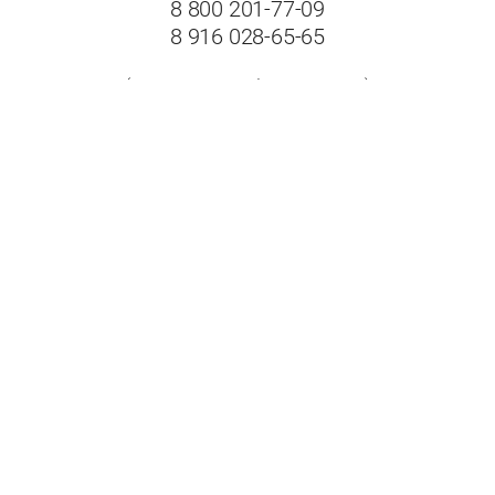
8 800 201-77-09
8 916 028-65-65
(с 8:00 до 19:00 без выходных)
Адрес:
Московская область, г.Балашиха, Щелковское шоссе,
вл.102А, ТК "Пехорка", 1 этаж, павильон № 8-9
"FloorPlast"
Принимаем к оплате: