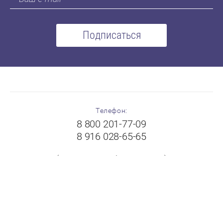
Подписаться
Телефон:
8 800 201-77-09
8 916 028-65-65
(с 8:00 до 19:00 без выходных)
Адрес:
Московская область, г.Балашиха, Щелковское шоссе,
вл.102А, ТК "Пехорка", 1 этаж, павильон № 8-9
"FloorPlast"