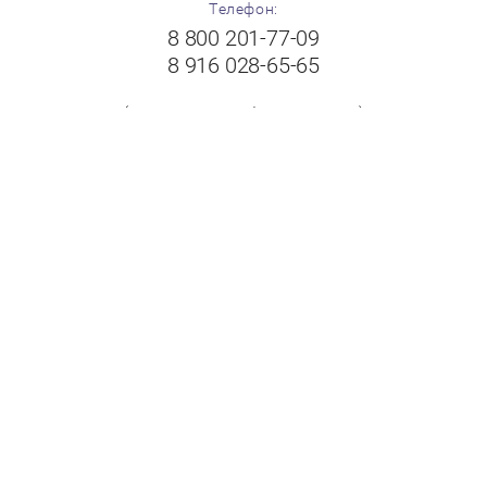
Телефон:
8 800 201-77-09
8 916 028-65-65
(с 8:00 до 19:00 без выходных)
Адрес:
Московская область, г.Балашиха, Щелковское шоссе,
вл.102А, ТК "Пехорка", 1 этаж, павильон № 8-9
"FloorPlast"
Принимаем к оплате: