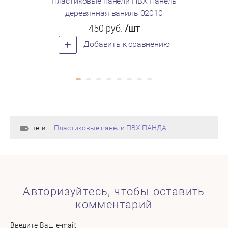
Пластиковые панели ПВХ Панель
Пластик
деревянная ваниль 02010
д
450
руб.
/шт
Добавить к сравнению
Пластиковые панели ПВХ ПАНДА
теги:
Авторизуйтесь, чтобы оставить
комментарий
Введите Ваш e-mail: