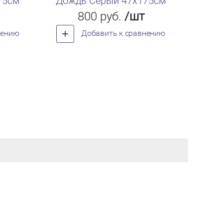
75см
Дождь Серый 47х175см
Дож
800
руб.
/шт
нению
Добавить к сравнению