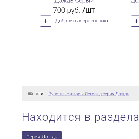
Дождь Серый
До
700
руб.
/шт
Добавить к сравнению
теги:
Рулонные шторы Легранд серия Дождь
Находится в раздел
Серия Дождь