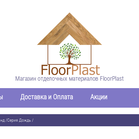
Магазин отделочных материалов FloorPlast
ы
Доставка и Оплата
Акции
анд
/
Серия Дождь
/