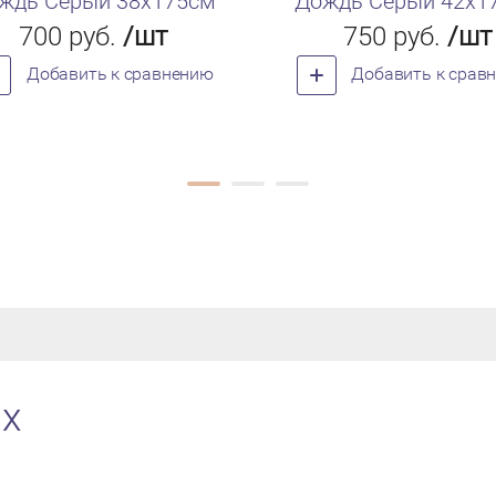
ждь Серый 38х175см
Дождь Серый 42х1
700
руб.
/шт
750
руб.
/шт
Добавить к сравнению
Добавить к срав
ах