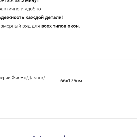
онтаж за
5 минут
актично и удобно
адежность каждой детали!
азмерный ряд для
всех типов окон.
серии Фьюжн/Дамаск/
66х175см