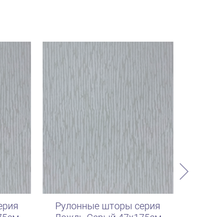
ерия
Рулонные шторы серия
Рул