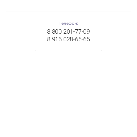
Телефон:
8 800 201-77-09
8 916 028-65-65
(с 8:00 до 19:00 без выходных)
Адрес:
Московская область, г.Балашиха, Щелковское шоссе,
вл.102А, ТК "Пехорка", 1 этаж, павильон № 8-9
"FloorPlast"
Принимаем к оплате: