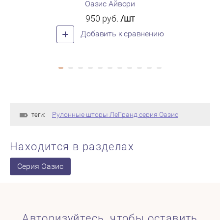
Оазис Айвори
Оази
950
руб.
/шт
Добавить к сравнению
Рулонные шторы ЛеГранд серия Оазис
теги:
Находится в разделах
Серия Оазис
Авторизуйтесь, чтобы оставить