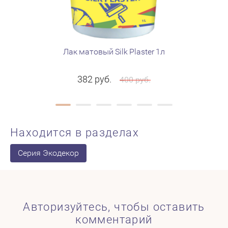
Лак матовый Silk Plaster 1л
Келма
382
руб.
400
руб.
Находится в разделах
Серия Экодекор
Авторизуйтесь, чтобы оставить
комментарий