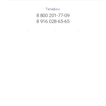
Телефон:
8 800 201-77-09
8 916 028-65-65
(с 8:00 до 19:00 без выходных)
Адрес:
Московская область, г.Балашиха, Щелковское шоссе,
вл.102А, ТК "Пехорка", 1 этаж, павильон № 8-9
"FloorPlast"
Принимаем к оплате: