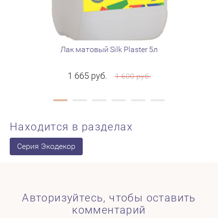
Лак матовый Silk Plaster 5л
Келма
1 665
руб.
1 600
руб.
Находится в разделах
Серия Экодекор
Авторизуйтесь, чтобы оставить
комментарий