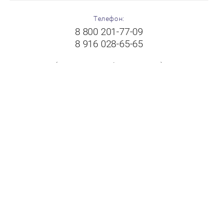
Телефон:
8 800 201-77-09
8 916 028-65-65
(с 8:00 до 19:00 без выходных)
Адрес:
Московская область, г.Балашиха, Щелковское шоссе,
вл.102А, ТК "Пехорка", 1 этаж, павильон № 8-9
"FloorPlast"
Принимаем к оплате: