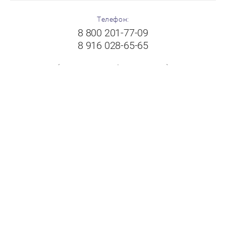
Телефон:
8 800 201-77-09
8 916 028-65-65
(с 8:00 до 19:00 без выходных)
Адрес:
Московская область, г.Балашиха, Щелковское шоссе,
вл.102А, ТК "Пехорка", 1 этаж, павильон № 8-9
"FloorPlast"
Принимаем к оплате: