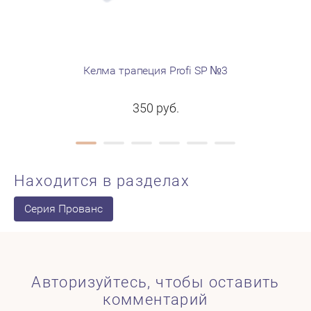
Келма трапеция Profi SP №3
Кельма п
350
руб.
Находится в разделах
Серия Прованс
Авторизуйтесь, чтобы оставить
комментарий