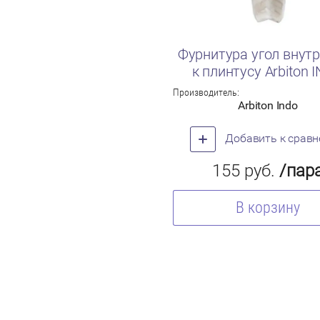
Фурнитура угол внут
к плинтусу Arbiton 
Производитель:
Arbiton Indo
Добавить к срав
155
руб.
/пар
В корзину