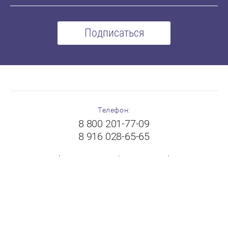
Подписаться
Телефон:
8 800 201-77-09
8 916 028-65-65
(с 8:00 до 19:00 без выходных)
Адрес:
Московская область, г.Балашиха, Щелковское шоссе,
вл.102А, ТК "Пехорка", 1 этаж, павильон № 8-9
"FloorPlast"