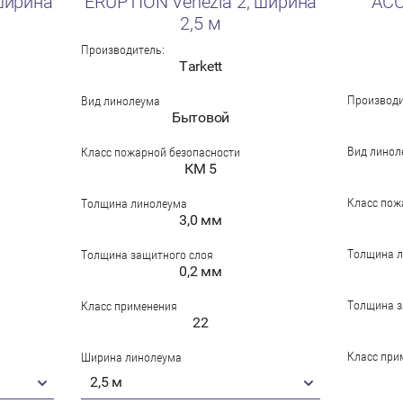
ширина
ERUPTION Venezia 2, ширина
ACC
2,5 м
Производитель:
Tarkett
Производи
Вид линолеума
Бытовой
Вид линол
Класс пожарной безопасности
КМ 5
Класс пож
Толщина линолеума
3,0 мм
Толщина 
Толщина защитного слоя
0,2 мм
Толщина з
Класс применения
22
Класс при
Ширина линолеума
2,5 м