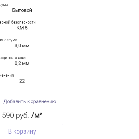
еума
Бытовой
арной безопасности
КМ 5
линолеума
3,0 мм
ащитного слоя
0,2 мм
менения
22
Добавить к сравнению
590
руб.
/м²
В корзину