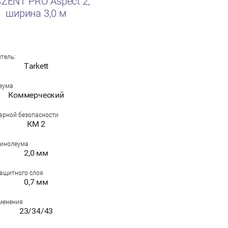
ZENT PRO Aspect 2,
ширина 3,0 м
тель:
Tarkett
еума
Коммерческий
арной безопасности
КМ 2
линолеума
2,0 мм
ащитного слоя
0,7 мм
менения
23/34/43