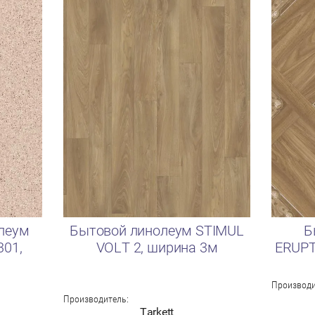
леум
Бытовой линолеум STIMUL
Б
301,
VOLT 2, ширина 3м
ERUPT
Производи
Производитель:
Tarkett