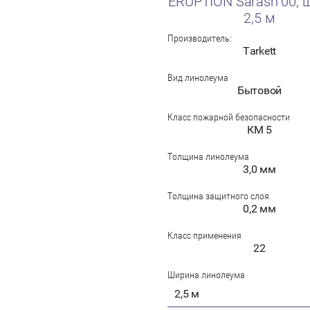
ERUPTION Sarash 00, 
2,5 м
Производитель:
Tarkett
Вид линолеума
Бытовой
Класс пожарной безопасности
КМ 5
Толщина линолеума
3,0 мм
Толщина защитного слоя
0,2 мм
Класс применения
22
Ширина линолеума
2,5 м