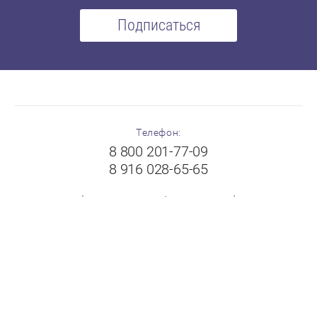
Подписаться
Телефон:
8 800 201-77-09
8 916 028-65-65
(с 8:00 до 19:00 без выходных)
Адрес:
Московская область, г.Балашиха, Щелковское шоссе,
вл.102А, ТК "Пехорка", 1 этаж, павильон № 8-9
"FloorPlast"